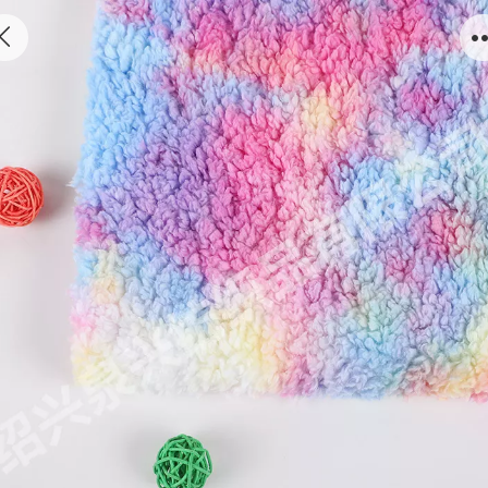
现货舒棉绒扎染 舒棉绒价格 厂家供应舒棉绒面